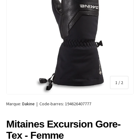
de
1
/
2
Marque:
Dakine
|
Code-barres:
194626407777
Mitaines Excursion Gore-
Tex - Femme