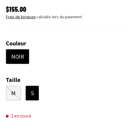
PRIX HABITUEL
$155.00
Frais de livraison
calculés lors du paiement.
Couleur
NOIR
Taille
M
S
2 en stock