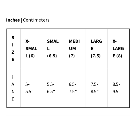
Inches
|
Centimeters
S
X-
SMAL
MEDI
LARG
X-
I
SMAL
L
UM
E
LARG
Z
L (6)
(6.5)
(7)
(7.5)
E (8)
E
H
A
5-
5.5-
6.5-
7.5-
8.5-
N
5.5"
6.5"
7.5"
8.5"
9.5"
D