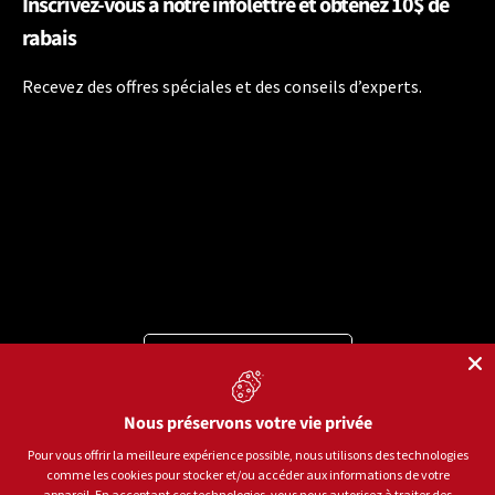
Inscrivez-vous à notre infolettre et obtenez 10$ de
rabais
Recevez des offres spéciales et des conseils d’experts.
Langue
Français
Moyens de paiement acceptés
Nous préservons votre vie privée
Pour vous offrir la meilleure expérience possible, nous utilisons des technologies
comme les cookies pour stocker et/ou accéder aux informations de votre
appareil. En acceptant ces technologies, vous nous autorisez à traiter des