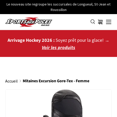
Le nouveau site regroupe les succursales de Longueuil, St-Jean et
Roussillon
ALLER AU CONTENU
Menu
Panier
Arrivage Hockey 2026 :
Soyez prêt pour la glace! →
Voir les produits
Mitaines Excursion Gore-Tex - Femme
Accueil
PASSER AUX INFORMATIONS PRODUITS