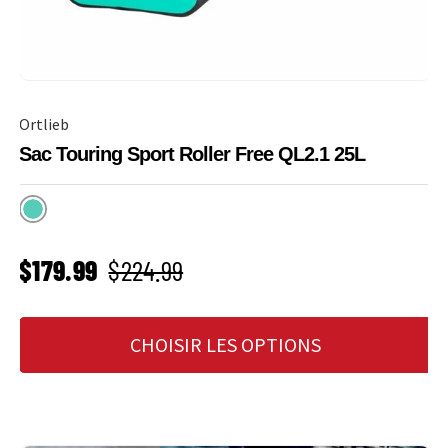
Ortlieb
Sac Touring Sport Roller Free QL2.1 25L
Lagoon
PRIX SOLDÉ
Prix habituel
$179.99
$224.99
CHOISIR LES OPTIONS