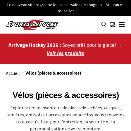
Le nouveau site regroupe les succursales de Longueuil, St-Jean et
Roussillon
ALLER AU CONTENU
Menu
Panier
Arrivage Hockey 2026 :
Soyez prêt pour la glace! →
Voir les produits
Vélos (pièces & accessoires)
Accueil
Vélos (pièces & accessoires)
Explorez notre inventaire de pièces détachées, casques,
lumières, antivols et accessoires pour vélos. Vous trouverez
tout ce qu'il faut pour l'entretien, la sécurité et la
personnalisation de votre monture.