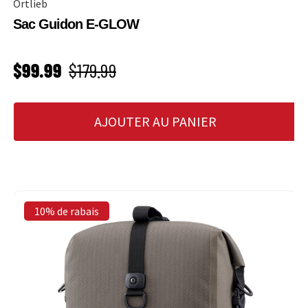
Ortlieb
Sac Guidon E-GLOW
PRIX SOLDÉ
Prix habituel
$99.99
$179.99
AJOUTER AU PANIER
10% de rabais