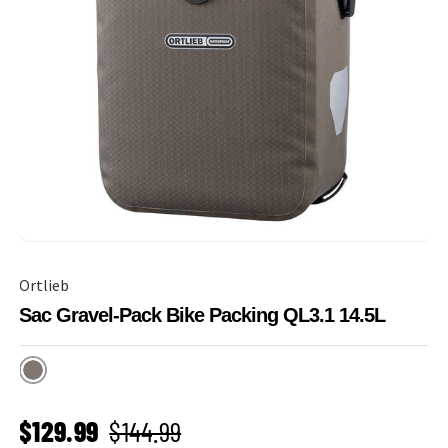
Ortlieb
Sac Gravel-Pack Bike Packing QL3.1 14.5L
Dark Sand
PRIX SOLDÉ
Prix habituel
$129.99
$144.99