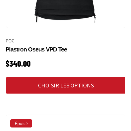
POC
Plastron Oseus VPD Tee
PRIX HABITUEL
$340.00
CHOISIR LES OPTIONS
Épuisé