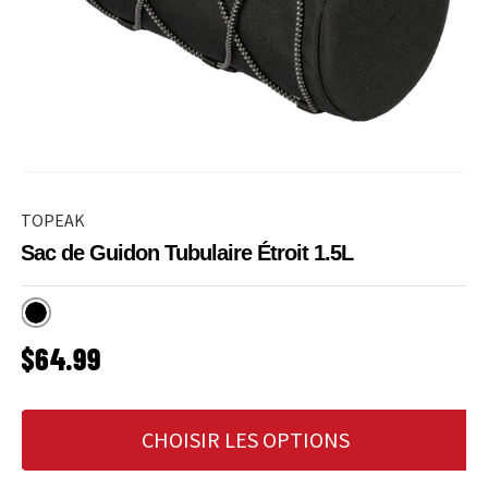
TOPEAK
Sac de Guidon Tubulaire Étroit 1.5L
Noir
PRIX HABITUEL
$64.99
CHOISIR LES OPTIONS