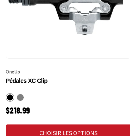
OneUp
Pédales XC Clip
Noir
Gris
PRIX HABITUEL
$218.99
CHOISIR LES OPTIONS