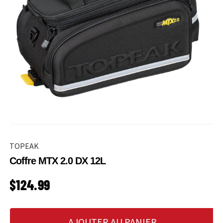
TOPEAK
Coffre MTX 2.0 DX 12L
PRIX HABITUEL
$124.99
AJOUTER AU PANIER