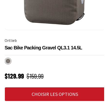
Ortlieb
Sac Bike Packing Gravel QL3.1 14.5L
Dark Sand
PRIX SOLDÉ
Prix habituel
$129.99
$159.99
CHOISIR LES OPTIONS