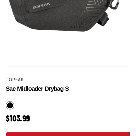
TOPEAK
Sac Midloader Drybag S
Noir
PRIX HABITUEL
$103.99