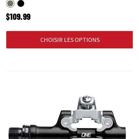
Vert
Noir
PRIX HABITUEL
$109.99
CHOISIR LES OPTIONS