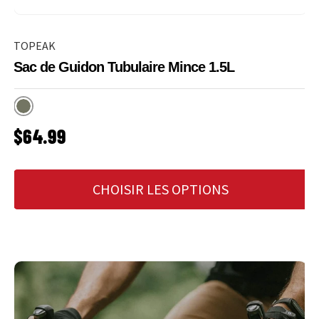
TOPEAK
Sac de Guidon Tubulaire Mince 1.5L
Vert
PRIX HABITUEL
$64.99
CHOISIR LES OPTIONS